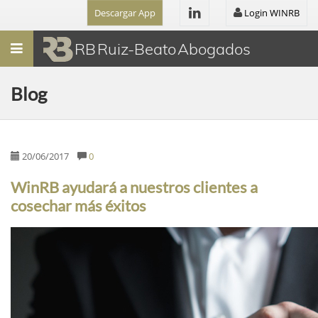
Descargar App
Login WINRB
Menú
RB Ruiz-Beato Abogados
Blog
20/06/2017
0
WinRB ayudará a nuestros clientes a
cosechar más éxitos