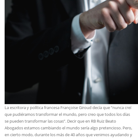
La escritora y política francesa Françoise Giroud decía que “nunca creí
que pudiéramos transformar el mundo, pero creo que todos los días
se pueden transformar las cosas”. Decir que en RB Ruiz Beato
Abogados estamos cambiando el mundo sería algo pretencioso. Pero,
en cierto modo, durante los más de 40 años que venimos ayudando y