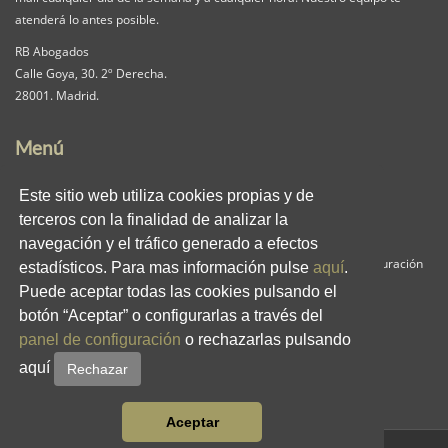
atenderá lo antes posible.
RB Abogados
Calle Goya, 30. 2º Derecha.
28001. Madrid.
Menú
Nuestra Firma
Servicios
Pack iguala
Este sitio web utiliza cookies propias y de
Contacta
Clientes
Blog
terceros con la finalidad de analizar la
RB en los medios
Enlaces
Privacidad
navegación y el tráfico generado a efectos
Aviso Legal
Política de Cookies
Panel de Configuración
estadísticos. Para mas información pulse
aquí
.
Puede aceptar todas las cookies pulsando el
Redes Sociales
botón “Aceptar” o configurarlas a través del
panel de configuración
o rechazarlas pulsando
aquí
Rechazar
Aceptar