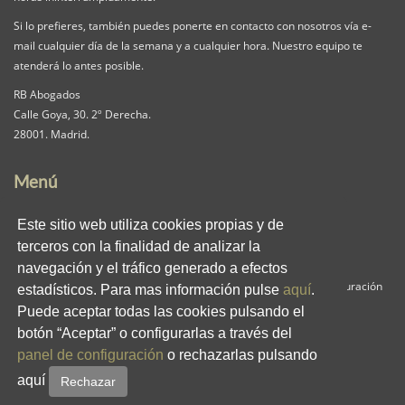
Si lo prefieres, también puedes ponerte en contacto con nosotros vía e-
mail cualquier día de la semana y a cualquier hora. Nuestro equipo te
atenderá lo antes posible.
RB Abogados
Calle Goya, 30. 2º Derecha.
28001. Madrid.
Menú
Nuestra Firma
Servicios
Pack iguala
Este sitio web utiliza cookies propias y de
Contacta
Clientes
Blog
terceros con la finalidad de analizar la
RB en los medios
Enlaces
Privacidad
navegación y el tráfico generado a efectos
Aviso Legal
Política de Cookies
Panel de Configuración
estadísticos. Para mas información pulse
aquí
.
Puede aceptar todas las cookies pulsando el
Redes Sociales
botón “Aceptar” o configurarlas a través del
panel de configuración
o rechazarlas pulsando
aquí
Rechazar