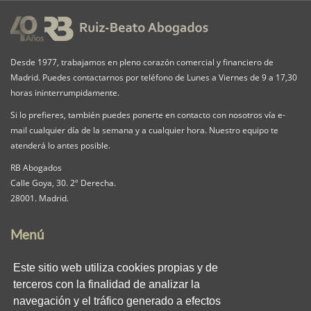
Desde 1977, trabajamos en pleno corazón comercial y financiero de
Madrid. Puedes contactarnos por teléfono de Lunes a Viernes de 9 a 17,30
horas ininterrumpidamente.
Si lo prefieres, también puedes ponerte en contacto con nosotros vía e-
mail cualquier día de la semana y a cualquier hora. Nuestro equipo te
atenderá lo antes posible.
RB Abogados
Calle Goya, 30. 2º Derecha.
28001. Madrid.
Menú
Nuestra Firma
Servicios
Pack iguala
Este sitio web utiliza cookies propias y de
Contacta
Clientes
Blog
terceros con la finalidad de analizar la
RB en los medios
Enlaces
Privacidad
navegación y el tráfico generado a efectos