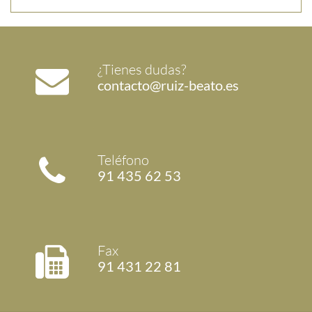
¿Tienes dudas?
contacto@ruiz-beato.es
Teléfono
91 435 62 53
Fax
91 431 22 81