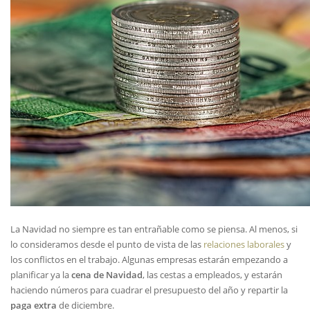
La Navidad no siempre es tan entrañable como se piensa. Al menos, si
lo consideramos desde el punto de vista de las
relaciones laborales
y
los conflictos en el trabajo. Algunas empresas estarán empezando a
planificar ya la
cena de Navidad
, las cestas a empleados, y estarán
haciendo números para cuadrar el presupuesto del año y repartir la
paga extra
de diciembre.