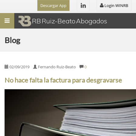
Descargar App
Login WINRB
Menú
RB Ruiz-Beato Abogados
Blog
02/09/2019
Fernando Ruiz-Beato
0
No hace falta la factura para desgravarse