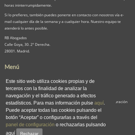
horas ininterrumpidamente.
Si lo prefieres, también puedes ponerte en contacto con nosotros vía e-
mail cualquier día de la semana y a cualquier hora. Nuestro equipo te
atenderá lo antes posible.
RB Abogados
Calle Goya, 30. 2º Derecha.
28001. Madrid.
Menú
Nuestra Firma
Servicios
Pack iguala
Este sitio web utiliza cookies propias y de
Contacta
Clientes
Blog
terceros con la finalidad de analizar la
RB en los medios
Enlaces
Privacidad
navegación y el tráfico generado a efectos
Aviso Legal
Política de Cookies
Panel de Configuración
estadísticos. Para mas información pulse
aquí
.
Puede aceptar todas las cookies pulsando el
Redes Sociales
botón “Aceptar” o configurarlas a través del
panel de configuración
o rechazarlas pulsando
aquí
Rechazar