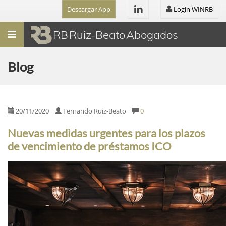
Descargar App
Login WINRB
Menú
RB Ruiz-Beato Abogados
Blog
20/11/2020
Fernando Ruiz-Beato
0
Nuevas medidas urgentes para los plazos
de vencimiento de préstamos ICO