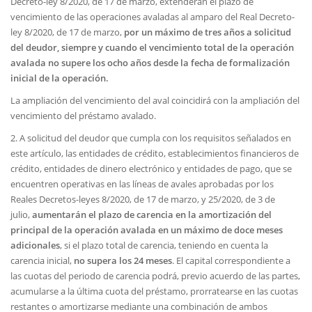
Decreto-ley 8/2020, de 17 de marzo, extenderán el plazo de
vencimiento de las operaciones avaladas al amparo del Real Decreto-
ley 8/2020, de 17 de marzo,
por un máximo de tres años a solicitud
del deudor, siempre y cuando el vencimiento total de la operación
avalada no supere los ocho años desde la fecha de formalización
inicial de la operación.
La ampliación del vencimiento del aval coincidirá con la ampliación del
vencimiento del préstamo avalado.
2. A solicitud del deudor que cumpla con los requisitos señalados en
este artículo, las entidades de crédito, establecimientos financieros de
crédito, entidades de dinero electrónico y entidades de pago, que se
encuentren operativas en las líneas de avales aprobadas por los
Reales Decretos-leyes 8/2020, de 17 de marzo, y 25/2020, de 3 de
julio,
aumentarán el plazo de carencia en la amortización del
principal de la operación avalada en un máximo de doce meses
adicionales
, si el plazo total de carencia, teniendo en cuenta la
carencia inicial,
no supera los 24 meses
. El capital correspondiente a
las cuotas del periodo de carencia podrá, previo acuerdo de las partes,
acumularse a la última cuota del préstamo, prorratearse en las cuotas
restantes o amortizarse mediante una combinación de ambos