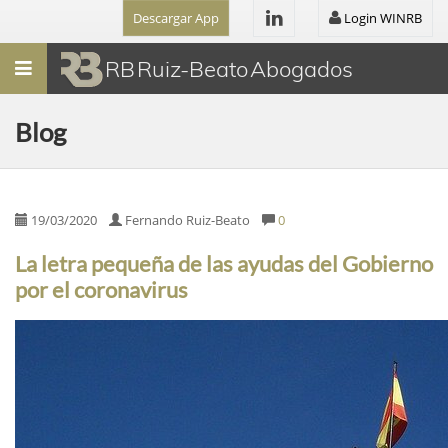
Descargar App
Login WINRB
Menú
RB Ruiz-Beato Abogados
Blog
19/03/2020
Fernando Ruiz-Beato
0
La letra pequeña de las ayudas del Gobierno
por el coronavirus