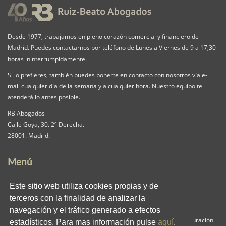
Desde 1977, trabajamos en pleno corazón comercial y financiero de
Madrid. Puedes contactarnos por teléfono de Lunes a Viernes de 9 a 17,30
horas ininterrumpidamente.
Si lo prefieres, también puedes ponerte en contacto con nosotros vía e-
mail cualquier día de la semana y a cualquier hora. Nuestro equipo te
atenderá lo antes posible.
RB Abogados
Calle Goya, 30. 2º Derecha.
28001. Madrid.
Menú
Nuestra Firma
Servicios
Pack iguala
Este sitio web utiliza cookies propias y de
Contacta
Clientes
Blog
terceros con la finalidad de analizar la
RB en los medios
Enlaces
Privacidad
navegación y el tráfico generado a efectos
Aviso Legal
Política de Cookies
Panel de Configuración
estadísticos. Para mas información pulse
aquí
.