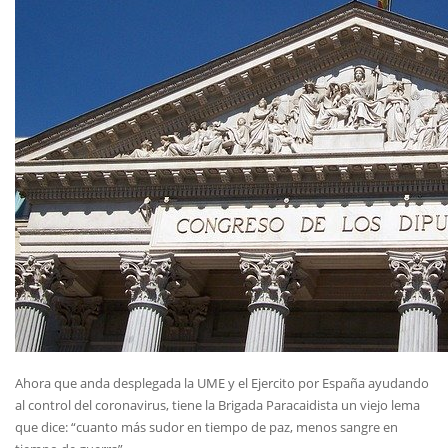
Ahora que anda desplegada la UME y el Ejercito por España ayudando
al control del coronavirus, tiene la Brigada Paracaidista un viejo lema
que dice: “cuanto más sudor en tiempo de paz, menos sangre en