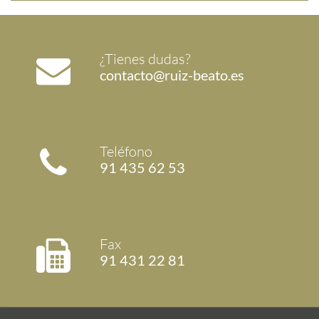
¿Tienes dudas?
contacto@ruiz-beato.es
Teléfono
91 435 62 53
Fax
91 431 22 81