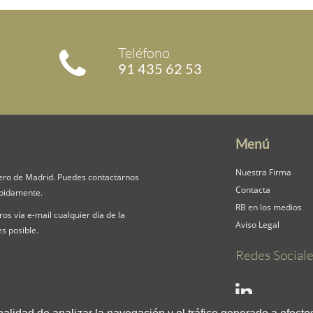
Teléfono
91 435 62 53
Menú
Nuestra Firma
ero de Madrid. Puedes contactarnos
Contacta
mpidamente.
RB en los medios
os vía e-mail cualquier día de la
Aviso Legal
s posible.
Redes Sociale