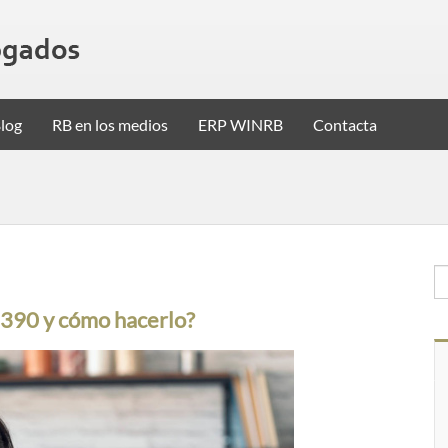
log
RB en los medios
ERP WINRB
Contacta
 390 y cómo hacerlo?