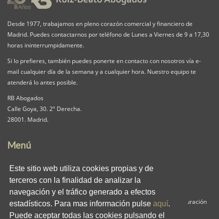
Desde 1977, trabajamos en pleno corazón comercial y financiero de
Madrid. Puedes contactarnos por teléfono de Lunes a Viernes de 9 a 17,30
horas ininterrumpidamente.
Si lo prefieres, también puedes ponerte en contacto con nosotros vía e-
mail cualquier día de la semana y a cualquier hora. Nuestro equipo te
atenderá lo antes posible.
RB Abogados
Calle Goya, 30. 2º Derecha.
28001. Madrid.
Menú
Nuestra Firma
Servicios
Pack iguala
Este sitio web utiliza cookies propias y de
Contacta
Clientes
Blog
terceros con la finalidad de analizar la
RB en los medios
Enlaces
Privacidad
navegación y el tráfico generado a efectos
Aviso Legal
Política de Cookies
Panel de Configuración
estadísticos. Para mas información pulse
aquí
.
Puede aceptar todas las cookies pulsando el