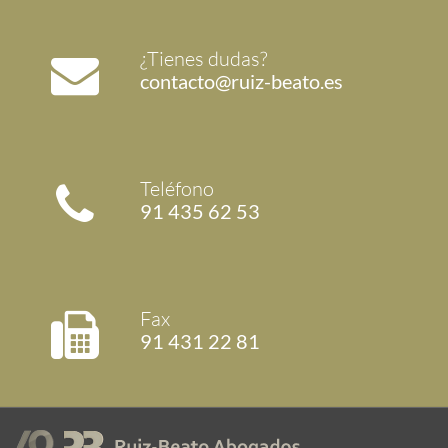
¿Tienes dudas?
contacto@ruiz-beato.es
Teléfono
91 435 62 53
Fax
91 431 22 81