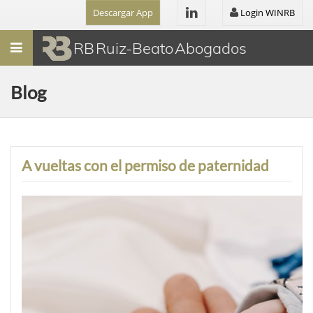
Descargar App
Login WINRB
Menú
RB Ruiz-Beato Abogados
Blog
A vueltas con el permiso de paternidad