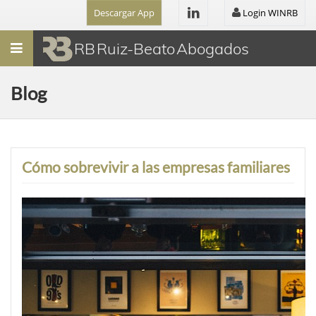
Descargar App
Login WINRB
Menú
RB Ruiz-Beato Abogados
Blog
Cómo sobrevivir a las empresas familiares