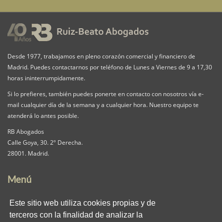
Desde 1977, trabajamos en pleno corazón comercial y financiero de
Madrid. Puedes contactarnos por teléfono de Lunes a Viernes de 9 a 17,30
horas ininterrumpidamente.
Si lo prefieres, también puedes ponerte en contacto con nosotros vía e-
mail cualquier día de la semana y a cualquier hora. Nuestro equipo te
atenderá lo antes posible.
RB Abogados
Calle Goya, 30. 2º Derecha.
28001. Madrid.
Menú
Nuestra Firma
Servicios
Pack iguala
Este sitio web utiliza cookies propias y de
Contacta
Clientes
Blog
terceros con la finalidad de analizar la