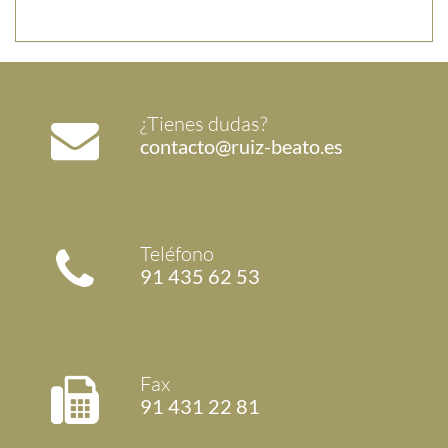
¿Tienes dudas?
contacto@ruiz-beato.es
Teléfono
91 435 62 53
Fax
91 431 22 81