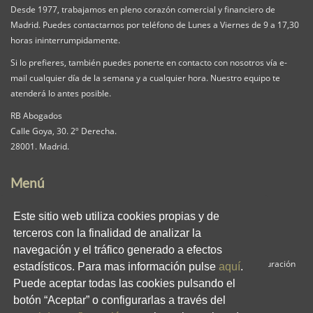
Desde 1977, trabajamos en pleno corazón comercial y financiero de
Madrid. Puedes contactarnos por teléfono de Lunes a Viernes de 9 a 17,30
horas ininterrumpidamente.
Si lo prefieres, también puedes ponerte en contacto con nosotros vía e-
mail cualquier día de la semana y a cualquier hora. Nuestro equipo te
atenderá lo antes posible.
RB Abogados
Calle Goya, 30. 2º Derecha.
28001. Madrid.
Menú
Nuestra Firma
Servicios
Pack iguala
Este sitio web utiliza cookies propias y de
Contacta
Clientes
Blog
terceros con la finalidad de analizar la
RB en los medios
Enlaces
Privacidad
navegación y el tráfico generado a efectos
Aviso Legal
Política de Cookies
Panel de Configuración
estadísticos. Para mas información pulse
aquí
.
Puede aceptar todas las cookies pulsando el
Redes Sociales
botón “Aceptar” o configurarlas a través del