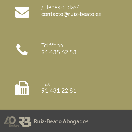
¿Tienes dudas?
contacto@ruiz-beato.es
Teléfono
91 435 62 53
Fax
91 431 22 81