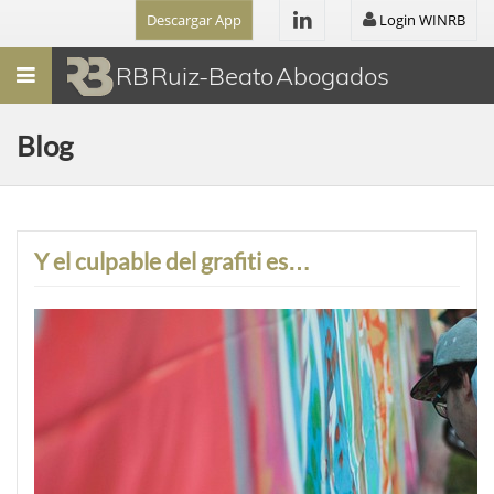
Descargar App
Login WINRB
Menú
RB Ruiz-Beato Abogados
Blog
Y el culpable del grafiti es…