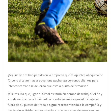
¿Alguna vez te han pedido en la empresa que te apuntes al equipo de
fútbol o si te animas a echar una pachanga con unos clientes para
intentar cerrar ese acuerdo que está a punto de firmarse?
¿Y si resulta que jugar al fútbol es también tiempo de trabajo? Al fin y
al cabo existen una infinidad de ocasiones en los que el trabajador
fuera de su puesto de trabajo
sigue representando a la compañía y
haciendo actividad en su interés
, como las cenas de empresa, las