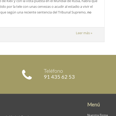
 de Kiev y con la vista puesta en el Mundial de Rusia, habrá que
do por la tele con unas cervezas o acudir al estadio a vivir el
el que según una reciente sentencia del Tribunal Supremo,
no
Leer más »
Teléfono
91 435 62 53
Menú
Nuestra Firma