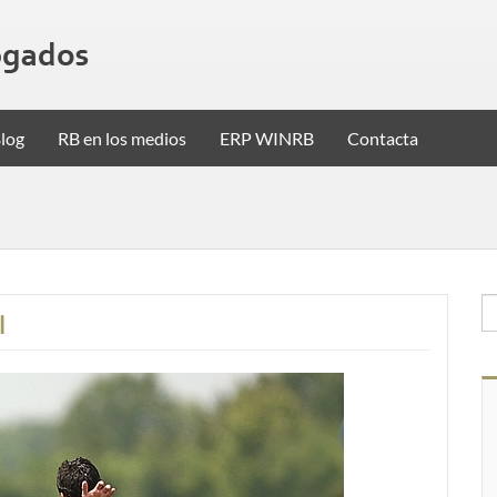
log
RB en los medios
ERP WINRB
Contacta
l