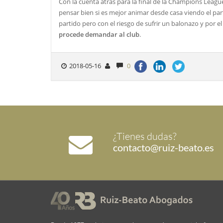
Con la cuenta atrás para la final de la Champions League
pensar bien si es mejor animar desde casa viendo el parti
partido pero con el riesgo de sufrir un balonazo y por 
procede demandar al club
.
2018-05-16
0
¿Tienes dudas?
contacto@ruiz-beato.es