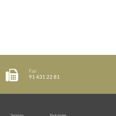
Fax
91 431 22 81
Servicios
Pack iguala