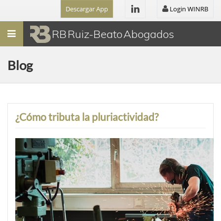
Descargar App
Login WINRB
Menú
RB Ruiz-Beato Abogados
Blog
¿Cómo tributa la pluriactividad?