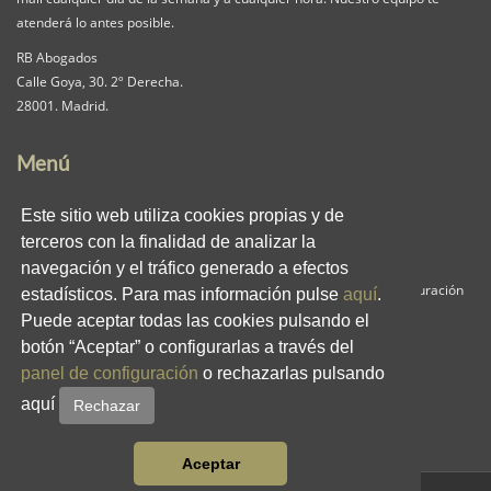
atenderá lo antes posible.
RB Abogados
Calle Goya, 30. 2º Derecha.
28001. Madrid.
Menú
Nuestra Firma
Servicios
Pack iguala
Este sitio web utiliza cookies propias y de
Contacta
Clientes
Blog
terceros con la finalidad de analizar la
RB en los medios
Enlaces
Privacidad
navegación y el tráfico generado a efectos
Aviso Legal
Política de Cookies
Panel de Configuración
estadísticos. Para mas información pulse
aquí
.
Puede aceptar todas las cookies pulsando el
Redes Sociales
botón “Aceptar” o configurarlas a través del
panel de configuración
o rechazarlas pulsando
aquí
Rechazar
Aceptar