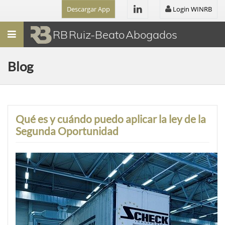
Descargar App
Login WINRB
Menú
RB Ruiz-Beato Abogados
Blog
Qué es y cuándo puedo aplicar la ley de la
Segunda Oportunidad