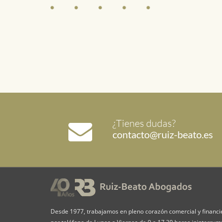
¿Tienes dudas?
contacto@ruiz-beato.es
Desde 1977, trabajamos en pleno corazón comercial y financi
por teléfono de Lunes a Viernes de 9 a 17,30 horas ininterru