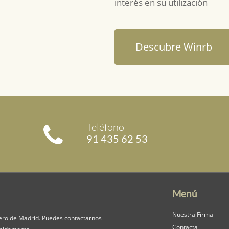
interés en su utilización
Descubre Winrb
Teléfono
91 435 62 53
Menú
Nuestra Firma
ero de Madrid. Puedes contactarnos
Contacta
mpidamente.