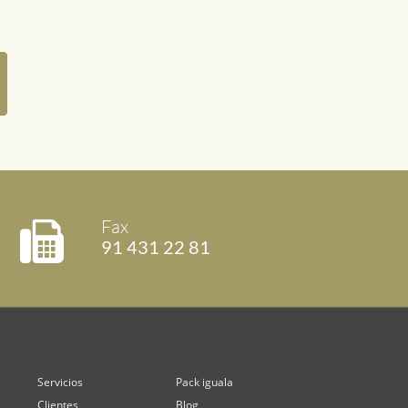
Fax
91 431 22 81
Servicios
Pack iguala
Clientes
Blog