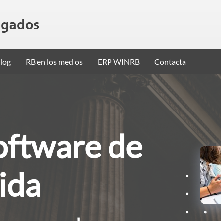
log
RB en los medios
ERP WINRB
Contacta
oftware de
ida