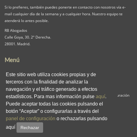
Si lo prefieres, también puedes ponerte en contacto con nosotros vía e-
mail cualquier día de la semana y a cualquier hora. Nuestro equipo te
atenderá lo antes posible.
RB Abogados
Calle Goya, 30. 2º Derecha.
28001. Madrid.
Menú
Nuestra Firma
Servicios
Pack iguala
Este sitio web utiliza cookies propias y de
Contacta
Clientes
Blog
terceros con la finalidad de analizar la
RB en los medios
Enlaces
Privacidad
navegación y el tráfico generado a efectos
Aviso Legal
Política de Cookies
Panel de Configuración
estadísticos. Para mas información pulse
aquí
.
Puede aceptar todas las cookies pulsando el
Redes Sociales
botón “Aceptar” o configurarlas a través del
panel de configuración
o rechazarlas pulsando
aquí
Rechazar